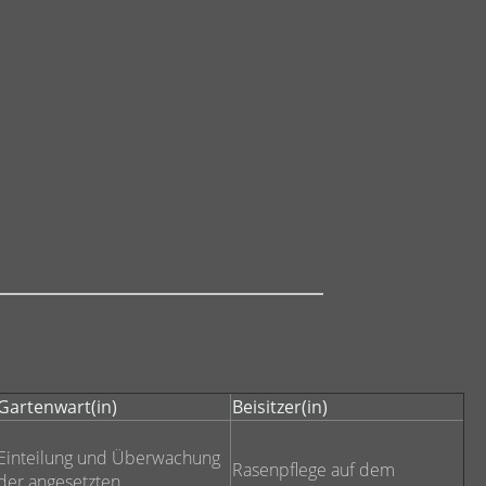
Gartenwart(in)
Beisitzer(in)
Einteilung und Überwachung
Rasenpflege auf dem
der angesetzten