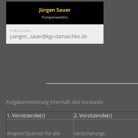
Jürgen Sauer
Pumpenwart(in)
E-Mail Verein
juergen_.sauer@kgv-damaschke.de
Aufgabenverteilung innerhalb des Vorstands
1. Vorsitzende(r)
2. Vorsitzende(r)
Ansprechpartner für alle
Versicherungs-