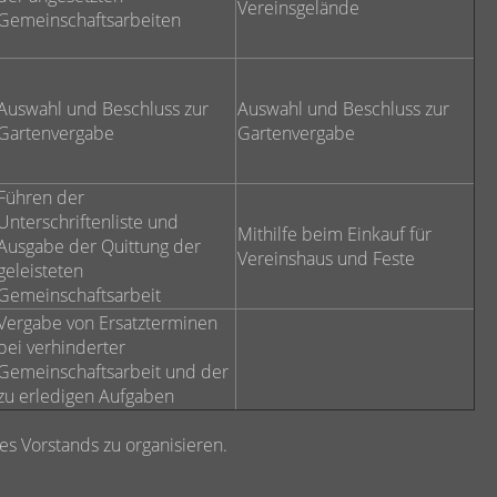
Vereinsgelände
Gemeinschaftsarbeiten
Auswahl und Beschluss zur
Auswahl und Beschluss zur
Gartenvergabe
Gartenvergabe
Führen der
Unterschriftenliste und
Mithilfe beim Einkauf für
Ausgabe der Quittung der
Vereinshaus und Feste
geleisteten
Gemeinschaftsarbeit
Vergabe von Ersatzterminen
bei verhinderter
Gemeinschaftsarbeit und der
zu erledigen Aufgaben
 des Vorstands zu organisieren.