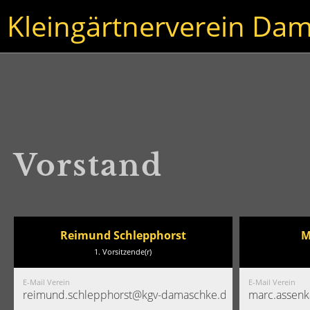
Kleingärtnerverein Dam
Vorstand
Reimund Schlepphorst
M
1. Vorsitzende(r)
E-Mail Verein
E-Mail Verein
reimund.schlepphorst@kgv-damaschke.de
marc.assen