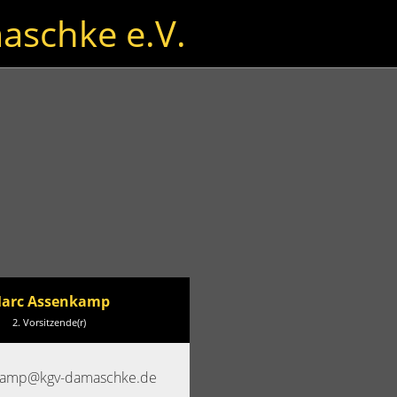
aschke e.V.
arc Assenkamp
2. Vorsitzende(r)
kamp@kgv-damaschke.de