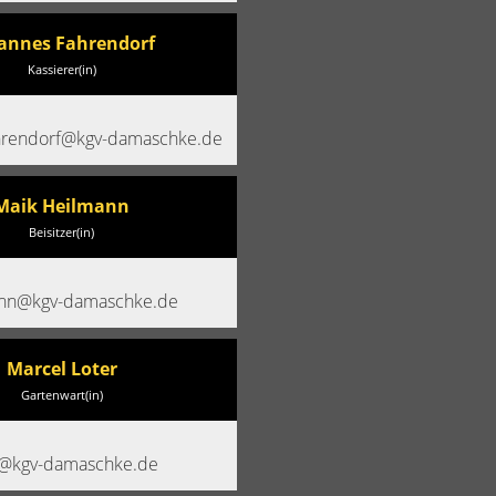
annes Fahrendorf
Kassierer(in)
hrendorf@kgv-damaschke.de
Maik Heilmann
Beisitzer(in)
ann@kgv-damaschke.de
Marcel Loter
Gartenwart(in)
r@kgv-damaschke.de