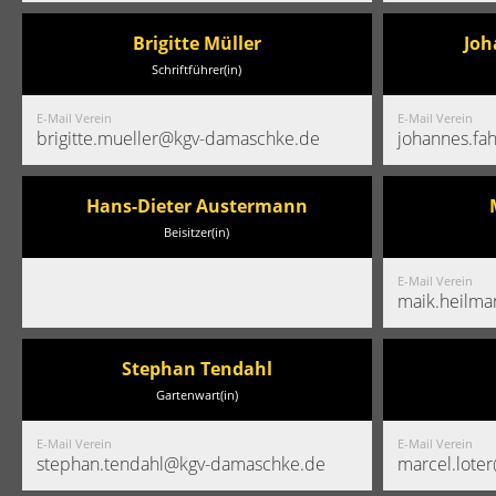
Brigitte Müller
Joh
Schriftführer(in)
E-Mail Verein
E-Mail Verein
brigitte.mueller@kgv-damaschke.de
johannes.fa
Hans-Dieter Austermann
Beisitzer(in)
E-Mail Verein
maik.heilm
Stephan Tendahl
Gartenwart(in)
E-Mail Verein
E-Mail Verein
stephan.tendahl@kgv-damaschke.de
marcel.lote