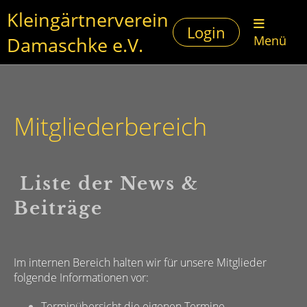
Kleingärtnerverein
Login
Damaschke e.V.
Menü
Mitgliederbereich
Liste der News &
Beiträge
Im internen Bereich halten wir für unsere Mitglieder
folgende Informationen vor:
Terminübersicht die eigenen Termine