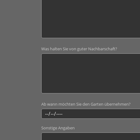
Was halten Sie von guter Nachbarschaft?
Ab wann möchten Sie den Garten übernehmen?
Sonstige Angaben