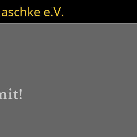
aschke e.V.
it!