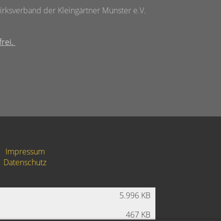
rksverband der Kleingärtner Münster e.V.
frei.
Impressum
Datenschutz
5.996 KB
467 KB