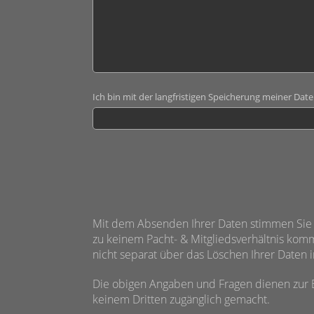
Ich bin mit der langfristigen Speicherung meiner Date
Mit dem Absenden Ihrer Daten stimmen Sie
zu keinem Pacht- & Mitgliedsverhältnis komm
nicht separat über das Löschen Ihrer Daten 
Die obigen Angaben und Fragen dienen zur 
keinem Dritten zugänglich gemacht.